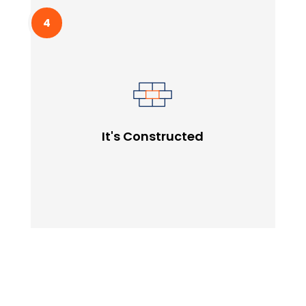
It's Constructed
Lorem ipssum doldfor sit in amet consectetur
It's Constructed
adipiscing quam elit scisque quam a facilisis.