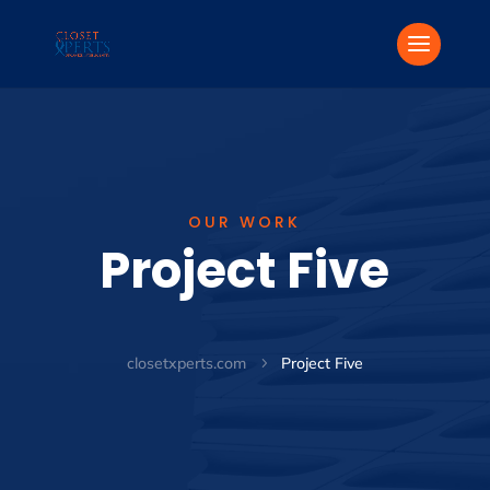
OUR WORK
Project Five
closetxperts.com
Project Five
5