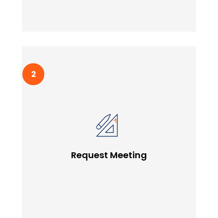
Request Meeting
Lorem ipssum doldfor sit in amet consectetur
Request Meeting
adipiscing quam elit scisque quam a facilisis.