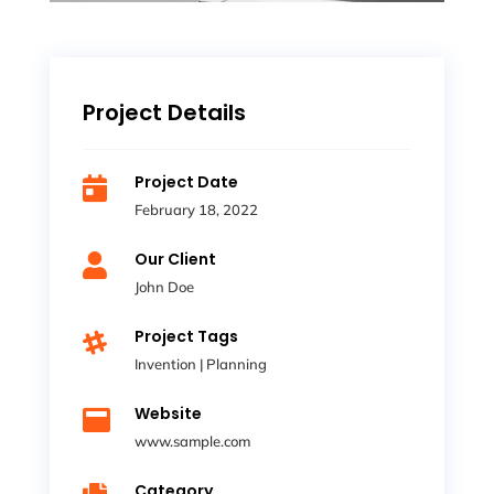
Project Details
Project Date

February 18, 2022
Our Client

John Doe
Project Tags

Invention
|
Planning
Website

www.sample.com
Category