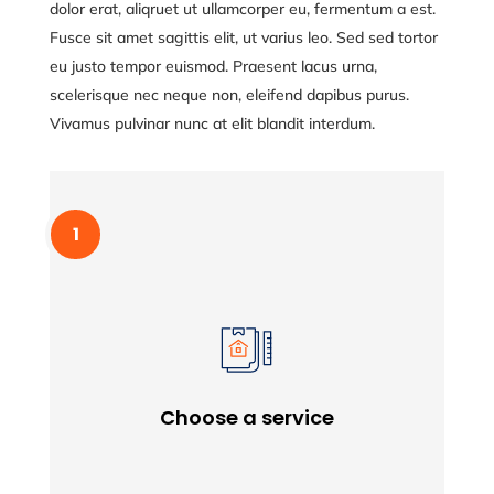
dolor erat, aliqruet ut ullamcorper eu, fermentum a est.
Fusce sit amet sagittis elit, ut varius leo. Sed sed tortor
eu justo tempor euismod. Praesent lacus urna,
scelerisque nec neque non, eleifend dapibus purus.
Vivamus pulvinar nunc at elit blandit interdum.
Choose a service
Lorem ipssum doldfor sit in amet consectetur
Choose a service
adipiscing quam elit scisque quam a facilisis.