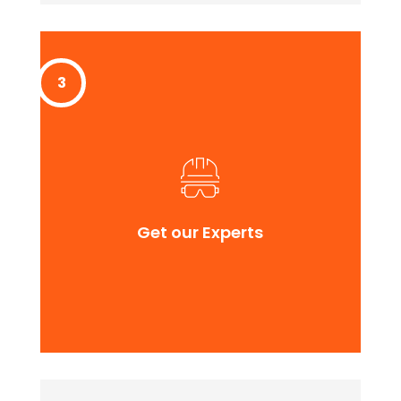
Get our Experts
Lorem ipssum doldfor sit in amet consectetur
Get our Experts
adipiscing quam elit scisque quam a facilisis.