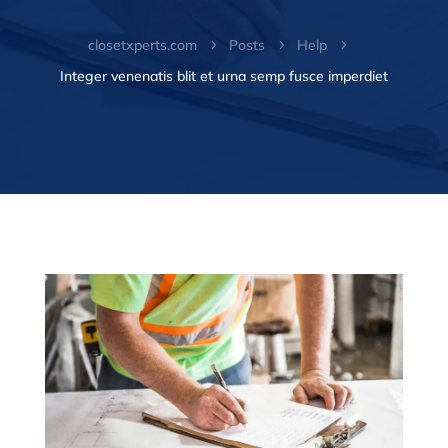
closetxperts.com
Posts
Help
5
5
5
Integer venenatis blit et urna semp fusce imperdiet