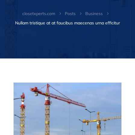
closetxperts.com
Posts
Business
5
5
5
Nullam tristique at at faucibus maecenas urna efficitur